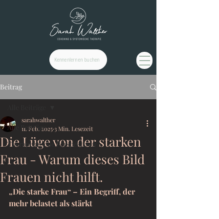
Kennenlernen buchen
Beitrag
Alle Beiträge
sarahwalther
Alle Beiträge
11. Feb. 2025
3 Min. Lesezeit
Die Lüge von der starken
Therapeutische Perspektiven
Frau - Warum dieses Bild
Frauen nicht hilft.
„Die starke Frau“ – Ein Begriff, der 
mehr belastet als stärkt