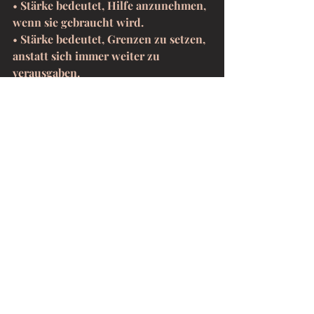
• 
Stärke bedeutet, Hilfe anzunehmen, 
wenn sie gebraucht wird.
• 
Stärke bedeutet, Grenzen zu setzen, 
anstatt sich immer weiter zu 
verausgaben.
• 
Stärke bedeutet, über Verletzungen 
zu sprechen, statt sie allein zu tragen.
• 
Stärke bedeutet, nicht nur 
unabhängig zu sein, sondern auch 
Nähe zuzulassen.
Vielleicht ist eine wichtige Reflexion:
• 
Wo in meinem Leben bin ich stark, weil 
ich es möchte – und wo, weil ich keine 
andere Wahl habe?
• 
Wie könnte ich mir erlauben, weniger 
stark sein zu müssen?
Fazit: Stärke als Konstruktion 