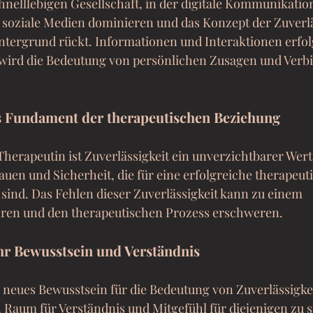
hnelllebigen Gesellschaft, in der digitale Kommunikation
soziale Medien dominieren und das Konzept der Zuverlä
tergrund rückt. Informationen und Interaktionen erfol
t wird die Bedeutung von persönlichen Zusagen und Verbi
ls Fundament der therapeutischen Beziehung
Therapeutin ist Zuverlässigkeit ein unverzichtbarer Wert. 
uen und Sicherheit, die für eine erfolgreiche therapeut
 sind. Das Fehlen dieser Zuverlässigkeit kann zu einem 
ren und den therapeutischen Prozess erschweren.
hr Bewusstsein und Verständnis
in neues Bewusstsein für die Bedeutung von Zuverlässigkei
, Raum für Verständnis und Mitgefühl für diejenigen zu s