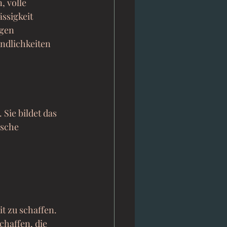
, volle 
ssigkeit 
gen 
ndlichkeiten 
Sie bildet das 
ische 
t zu schaffen. 
chaffen, die 