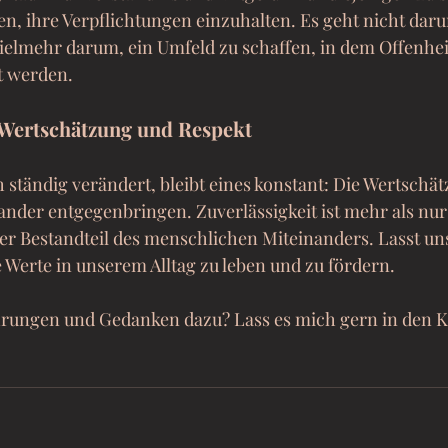
n, ihre Verpflichtungen einzuhalten. Es geht nicht daru
ielmehr darum, ein Umfeld zu schaffen, in dem Offenhei
t werden.
 Wertschätzung und Respekt
ch ständig verändert, bleibt eines konstant: Die Wertschä
ander entgegenbringen. Zuverlässigkeit ist mehr als nur
cher Bestandteil des menschlichen Miteinanders. Lasst u
e Werte in unserem Alltag zu leben und zu fördern.
hrungen und Gedanken dazu? Lass es mich gern in den