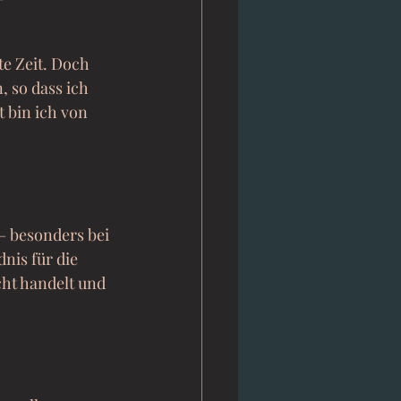
e Zeit. Doch 
 so dass ich 
 bin ich von 
– besonders bei 
nis für die 
ht handelt und 