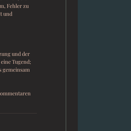
m, Fehler zu 
t und 
tzung und der 
 eine Tugend; 
ns gemeinsam 
 Kommentaren 