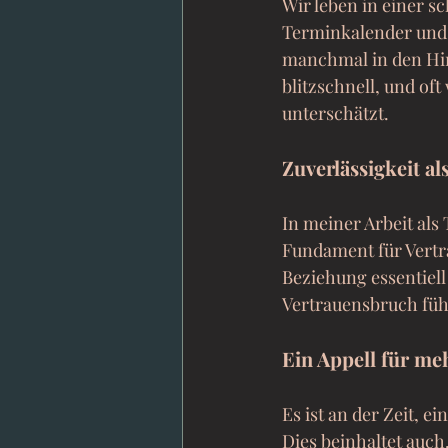
Wir leben in einer sc
Terminkalender und 
manchmal in den Hin
blitzschnell, und of
unterschätzt.
Zuverlässigkeit a
In meiner Arbeit als 
Fundament für Vertra
Beziehung essentiell
Vertrauensbruch füh
Ein Appell für me
Es ist an der Zeit, e
Dies beinhaltet auch