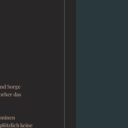
und Sorge 
orher das 
rminen 
lötzlich keine 