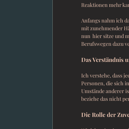
Reaktionen mehr k
Anfangs nahm ich das
mit zunehmender Häu
nun  hier sitze und 
Berufswegen dazu ver
Das Verständnis u
Ich verstehe, dass j
Personen, die sich i
Umstände anderer ist
beziehe das nicht pe
Die Rolle der Zuve